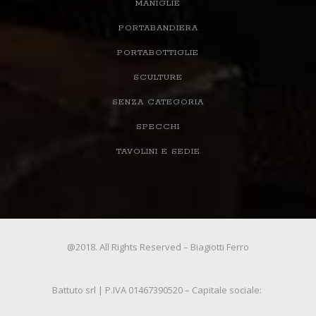
MANIGLIE
PORTABANDIERA
PORTABOTTIGLIE
SCULTURE
SENZA CATEGORIA
SPECCHI
TAVOLINI E SEDIE
@2018. All Rights Reserved – Biagiotti Ferro
Battuto srl | P.IVA 01467390520 – Capitale sociale: