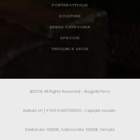
PORTABOTTIGLIE
SCULTURE
SENZA CATEGORIA
SPECCHI
TAVOLINI E SEDIE
@2018. All Rights Reserved – Biagiotti Ferro
Battuto srl | P.IVA 01467390520 – Capitale sociale:
Deliberato 10000€, Sottoscrotto 10000€, Versato