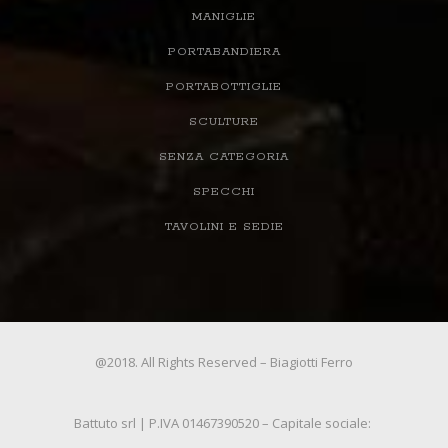
MANIGLIE
PORTABANDIERA
PORTABOTTIGLIE
SCULTURE
SENZA CATEGORIA
SPECCHI
TAVOLINI E SEDIE
@2018. All Rights Reserved – Biagiotti Ferro
Battuto srl | P.IVA 01467390520 – Capitale sociale: