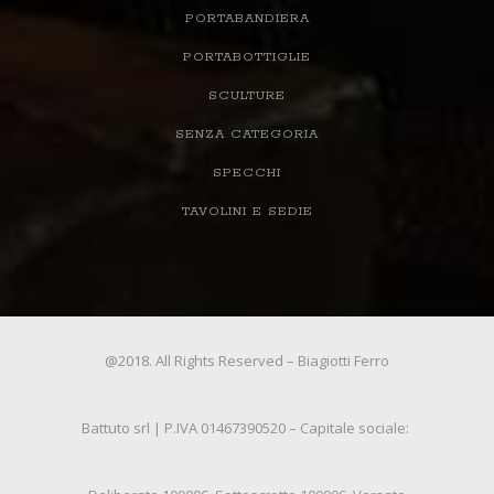
PORTABANDIERA
PORTABOTTIGLIE
SCULTURE
SENZA CATEGORIA
SPECCHI
TAVOLINI E SEDIE
@2018. All Rights Reserved – Biagiotti Ferro
Battuto srl | P.IVA 01467390520 – Capitale sociale: