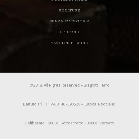
SCULTURE
SENZA CATEGORIA
SPECCHI
TAVOLINI E SEDIE
@2018. All Rights Reserved – Biagiotti Ferro
Battuto srl | P.IVA 01467390520 – Capitale sociale:
Deliberato 10000€, Sottoscrotto 10000€, Versato