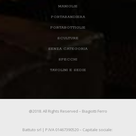
MANIGLIE
PORTABANDIERA
PORTABOTTIGLIE
SCULTURE
SENZA CATEGORIA
SPECCHI
TAVOLINI E SEDIE
@2018. All Rights Reserved – Biagiotti Ferro
Battuto srl | P.IVA 01467390520 – Capitale sociale: