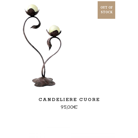
OUT OF
STOCK
PER SAPERNE DI PIÙ
CANDELIERE CUORE
95,00
€