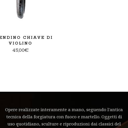
ENDINO CHIAVE DI
VIOLINO
45,00
€
Opere realizzate interamente a mano, seguendo l'antica
tecnica della forgiatura con fuoco e martello. Oggetti di
uso quotidiano, sculture e riproduzioni dai classici del