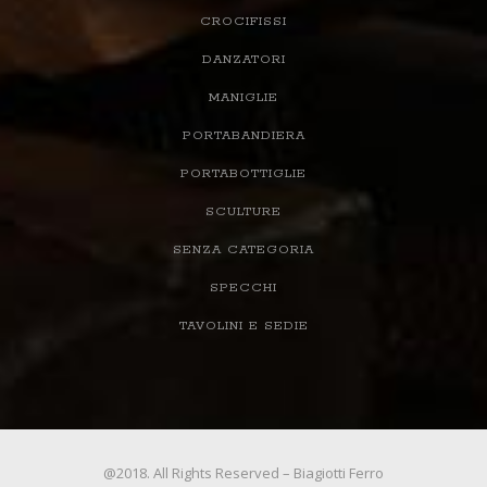
CROCIFISSI
DANZATORI
MANIGLIE
PORTABANDIERA
PORTABOTTIGLIE
SCULTURE
SENZA CATEGORIA
SPECCHI
TAVOLINI E SEDIE
@2018. All Rights Reserved – Biagiotti Ferro